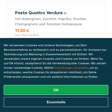
Pasta Quattro Verdure
mit Auberginen, Zucchini, Paprika, frischen
Champignons und Tomaten-Sahnesauce
11,50 €
inkl. Pfand (0,00 €)
Wir verwenden Cookies und andere Technologien, um Dein
Benutzererlebnis zu verbessern und zu personalisieren, für Analysen zur
Optimierung und Werbung in Zusammenarbeit mit Dritten. Wir
Pasta Frutti di Mare
verwenden unsere eigenen Cookies und Cookies von Dritten. Wenn Du
mit Meeresfrüchten und leichter
auf OK klickst, akzeptierst Du die Verwendung aller Cookies. Wir setzen
Tomatensauce
immer notwendige Cookies. Wähle
Einstellungen verwalten
, um zu
entscheiden, welche Cookies Du akzeptieren möchtest, um Deine
12,50 €
Präferenzen anzupassen und um weitere Informationen zu finden.
inkl. Pfand (0,00 €)
OK
Pasta Mare e Monti
Online Essen Bestellen
Essentielle
mit frischen Champignons, Krabben und
Tomaten-Sahnesauce