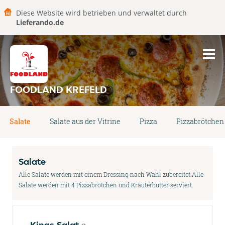
Diese Website wird betrieben und verwaltet durch
Lieferando.de
FOODLAND KREFELD
Salate
Salate aus der Vitrine
Pizza
Pizzabrötchen
Salate
Alle Salate werden mit einem Dressing nach Wahl zubereitet.Alle
Salate werden mit 4 Pizzabrötchen und Kräuterbutter serviert.
Kings Salat